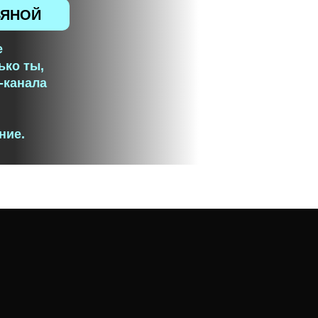
ЬЯНОЙ
е
ько ты,
-канала
ние.