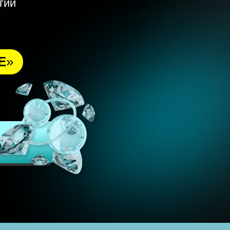
гии
Е
»