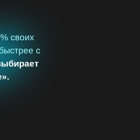
5% своих
быстрее с
выбирает
».