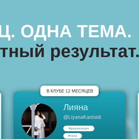
. ОДНА ТЕМА.
тный результат
В КЛУБЕ 12 МЕСЯЦЕВ
Лияна
@LiyanaKanisidi
#реализация
#тело