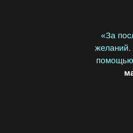
«За пос
желаний.
помощь
м