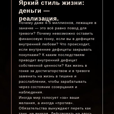
Яркий стиль жизни:
деньги —
реализация.
Почему даже 4-5 миллионов, лежащие в
заначке — это всё равно повод для
тревоги?
Почему невозможно оставить
финансовую гонку, если вы в дефиците
внутренней любови? Что происходит,
если внутренние дефициты закрывать
покупками? К каким последствиям
приводит внутренний дефицит
собственной ценности? Как жизнь в
гонке за достигаторством и в тревоге
заменить на жизнь в тишине и
расслаблении, чтобы зарабатывать
через состояние созерцания и
наблюдения.
Иногда мир голосует «за» ваши
желания, а иногда «против».
Обязательства вынуждают переть как
танк, не вникая. Действовать на авось