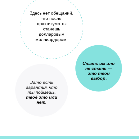
Здесь нет обещаний,
что после
практикума ты
станешь
долларовым
миллиардером.
Стать им или
не стать —
это твой
выбор
.
Зато есть
гарантия, что
ты поймешь,
твоё это или
нет.