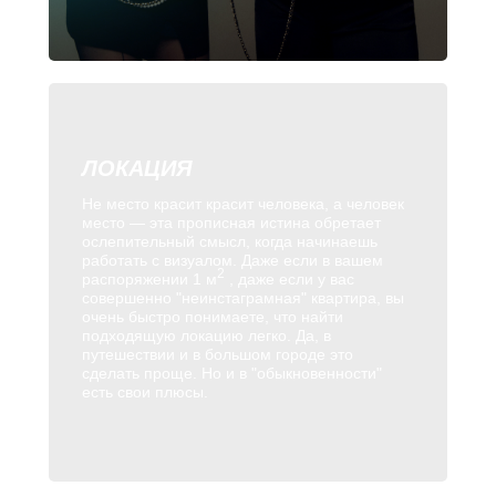
ЛОКАЦИЯ
Не место красит красит человека, а человек
место — эта прописная истина обретает
ослепительный смысл, когда начинаешь
работать с визуалом. Даже если в вашем
2
распоряжении 1 м
, даже если у вас
совершенно "неинстаграмная" квартира, вы
очень быстро понимаете, что найти
подходящую локацию легко. Да, в
путешествии и в большом городе это
сделать проще. Но и в "обыкновенности"
есть свои плюсы.