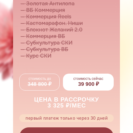
— Золотая Антилопа
— ВБ Коммерция
— Коммерция Reels
— Кастомарафон. Ниши
— Блокнот Желаний 2.0
— Коммерция ВБ
— Субкультура СКИ
— Субкультура ВБ
— Курс СКИ
стоимость до
стоимость сейчас
348 800 ₽
39 900 ₽
ЦЕНА В РАССРОЧКУ
3 325 ₽/МЕС
первый платеж только через 30 дней