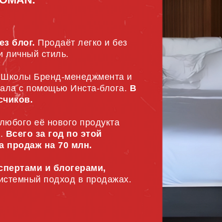
з блог.
Продаёт легко и без
и личный стиль.
 Школы Бренд-менеджмента и
тала с помощью Инста-блога.
В
счиков.
 любого её нового продукта
н.
Всего за год по этой
а продаж на 70 млн.
спертами и блогерами,
системный подход в продажах.