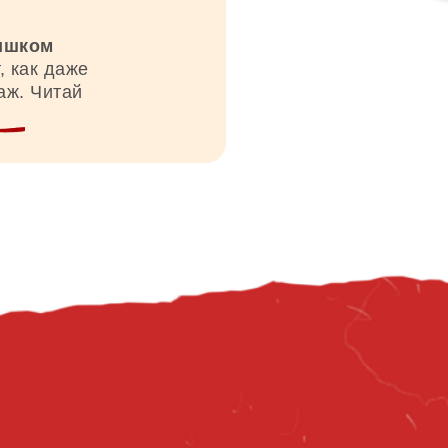
лишком
, как даже
аж. Читай